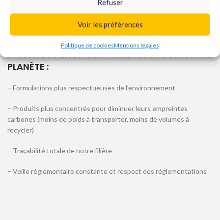
Refuser
– La caution d’un fabricant pour une fiabilité et une efficacité
irréprochables
Voir les préférences
NOTRE DÉMARCHE DE CERTIFICATION ISO
Politique de cookies
Mentions légales
14001 NOUS ENGAGE À FAIRE PLUS POUR NOTRE
PLANÈTE :
– Formulations plus respectueuses de l’environnement
– Produits plus concentrés pour diminuer leurs empreintes
carbones (moins de poids à transporter, moins de volumes à
recycler)
– Traçabilité totale de notre filière
– Veille réglementaire constante et respect des réglementations