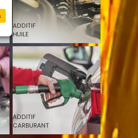
s
ADDITIF
HUILE
ADDITIF
CARBURANT