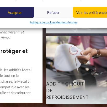
Accepter
Refuser
Voir les préférence
ADDITIF
ne EGR, déshuilant
Politique de cookies
Mentions légales
PREMIUM
ti-fuite moteur… La
r entretenir et
diesel.
protéger et
, les additifs Metal
e tout en le
 phares, le Metal 5
ADDITIF CIRCUIT
compatible avec les
DE
ile et de carburant.
REFROIDISSEMENT