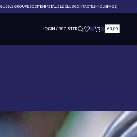
OGUES
LE GROUPE SODITEN
METAL 5 LE CLUB
CONTACTEZ-NOUS
FAQS
LOGIN / REGISTER
€
0,00