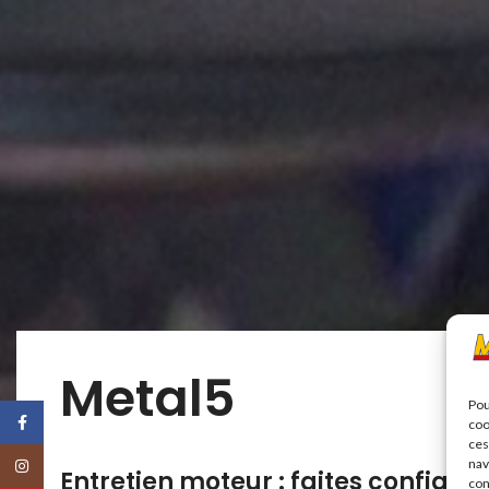
Metal5
Pou
Facebook
coo
ces
nav
Instagram
Entretien moteur : faites confiance
con