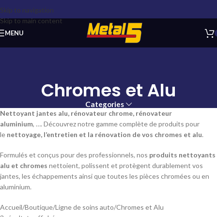
Skip to navigation
Skip to main content
MENU
Chromes et Alu
Categories
Nettoyant jantes alu, rénovateur chrome, rénovateur
aluminium
, …. Découvrez notre gamme complète de produits pour
le
nettoyage, l’entretien et la rénovation de vos chromes et alu
.
Formulés et conçus pour des professionnels, nos
produits nettoyants
alu et chromes
nettoient, polissent et protègent durablement vos
jantes, les échappements ainsi que toutes les pièces chromées ou en
aluminium.
Accueil
Boutique
Ligne de soins auto
Chromes et Alu