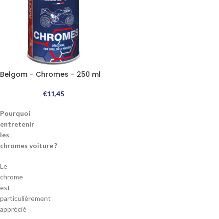
Belgom – Chromes – 250 ml
€
11,45
Pourquoi
entretenir
les
chromes voiture ?
Le
chrome
est
particulièrement
apprécié