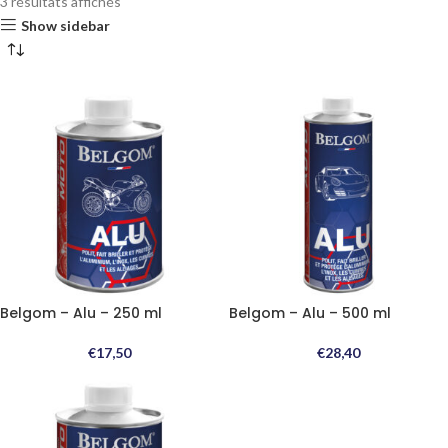
3 résultats affichés
Show sidebar
Belgom – Alu – 250 ml
Belgom – Alu – 500 ml
€
17,50
€
28,40