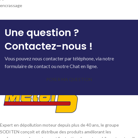
encrassage
Une question ?
Contactez-nous !
Vous pouvez nous contacter par téléphone, via notre
formulaire de contact ou notre Chat en ligne.
POSER MA QUESTION
Expert en dépollution moteur depuis plus de 40 ans, le groupe
SODITEN conçoit et distribue des produits améliorant les