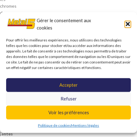
chromes
de
la
Gérer le consentement aux
corrosion
cookies
et
de
Pour offrir les meilleures expériences, nous utilisons des technologies
telles que les cookies pour stocker et/ou accéder aux informations des
la
appareils. Le fait de consentir à ces technologies nous permettra de traiter
rouille
des données telles que le comportement de navigation ou les ID uniques sur
Ils
ce site. Le fait de ne pas consentir ou de retirer son consentement peut avoir
font
un effet négatif sur certaines caractéristiques et fonctions.
briller
durablement
Accepter
les
chromes
Refuser
Quels
produits
Voir les préférences
pour
nettoyer
Politique de cookies
Mentions légales
des
jantes