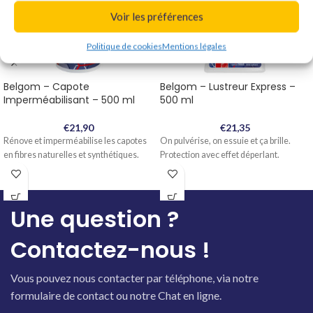
Voir les préférences
Politique de cookies
Mentions légales
Belgom – Capote
Belgom – Lustreur Express –
Imperméabilisant – 500 ml
500 ml
€
21,90
€
21,35
Rénove et imperméabilise les capotes
On pulvérise, on essuie et ça brille.
en fibres naturelles et synthétiques.
Protection avec effet déperlant.
Une question ?
Contactez-nous !
Vous pouvez nous contacter par téléphone, via notre
formulaire de contact ou notre Chat en ligne.