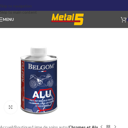
Skip to navigation
Skip to main content
MENU
Click to enlarge
Accueil
Boutique
Ligne de soins auto
Chromes et Alu