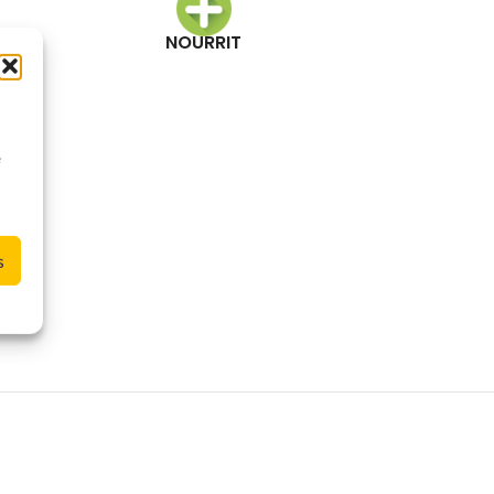
NOURRIT
à
e
s