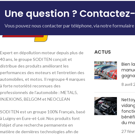
Une question ? Contactez-
Vous pouvez nous contacter par téléphone, via notre formulaire 
ACTUS
Expert en dépollution moteur depuis plus de
40 ans, le groupe SODITEN conçoit et
Bien l
distribue des produits améliorant les
manue
performances des moteurs et l’entretien des
gagna
automobiles, et motos. Il regroupe 4 marques
8 avril
à forte notoriété reconnues des
professionnels de l’automobile : METAL5,
INJEXION5, BELGOM et NEOCLEAN
Netto
vidange
fonct
SODITEN est un groupe 100% Français, basé
bénéfi
à Luigny en Eure-et-Loir. Nos produits font
du mo
l’objet d’une recherche permanente en
27 févr
matière de dernières technologies afin de