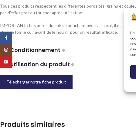
Tous ces produits respectent les différentes porosités, grains et couleu
pas d’effet gras au toucher après utilisation.
IMPORTANT : Les pores du cuir se bouchant avec la saleté, il est impéra
chaque fois le cuir avant de le nourrir pour un résultat efficace.
Pou
Facebook
coo
ces
Conditionnement
nav
Instagram
con
YouTube
Utilisation du produit
Télécharger notre fiche produit
Produits similaires