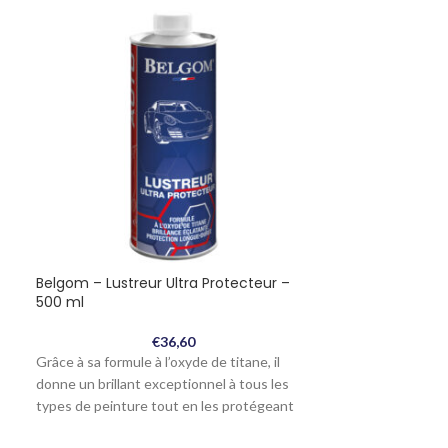
Belgom – Lustreur Ultra Protecteur –
Belgom – Nett
500 ml
€
36,60
S’utilise sur tou
Grâce à sa formule à l’oxyde de titane, il
naturelles ou sy
donne un brillant exceptionnel à tous les
ou plastifiés), o
types de peinture tout en les protégeant
durablement contre les agressions de la