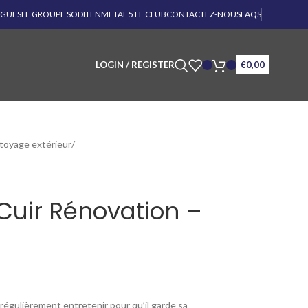
OGUES
LE GROUPE SODITEN
METAL 5 LE CLUB
CONTACTEZ-NOUS
FAQS
LOGIN / REGISTER
€
0,00
toyage extérieur
Cuir Rénovation –
t régulièrement entretenir pour qu’il garde sa