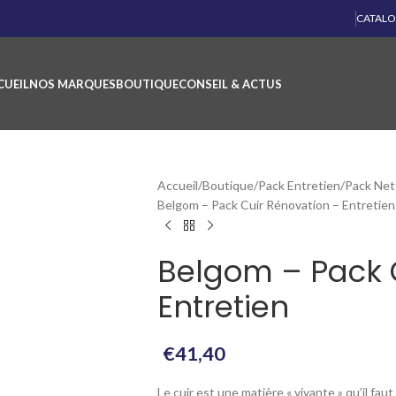
CATAL
CUEIL
NOS MARQUES
BOUTIQUE
CONSEIL & ACTUS
Accueil
Boutique
Pack Entretien
Pack Net
Belgom – Pack Cuir Rénovation – Entretien
Belgom – Pack 
Entretien
€
41,40
Le cuir est une matière « vivante » qu’il fau