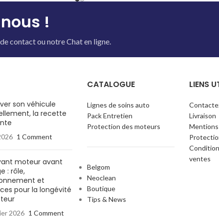
nous !
de contact ou notre Chat en ligne.
CATALOGUE
LIENS U
aver son véhicule
Lignes de soins auto
Contacte
llement, la recette
Pack Entretien
Livraison
nte
Protection des moteurs
Mentions
 2026
1 Comment
Protecti
Condition
ventes
yant moteur avant
Belgom
 : rôle,
Neoclean
ionnement et
Boutique
ces pour la longévité
teur
Tips & News
ier 2026
1 Comment