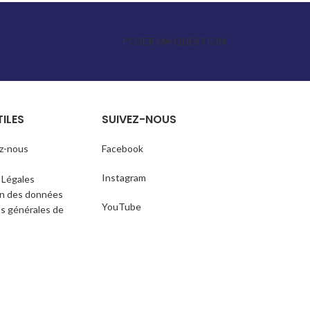
pollution, les intempéries, la corrosion ou le
vieillissement.
POSER MA QUESTION
TILES
SUIVEZ-NOUS
z-nous
Facebook
Instagram
 Légales
on des données
YouTube
s générales de