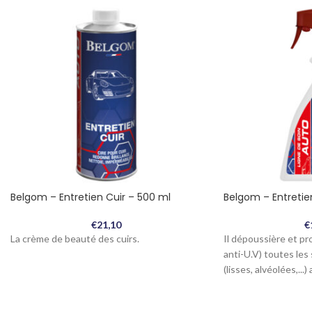
Belgom – Entretien Cuir – 500 ml
Belgom – Entretie
€
21,10
€
La crème de beauté des cuirs.
Il dépoussière et pr
anti-U.V) toutes les
(lisses, alvéolées,...)
la fumée de tabac.