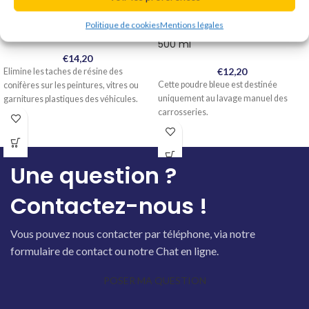
Politique de cookies
Mentions légales
Belgom – Anti-Résine – 150 ml
Belgom – Poudre de Lavage –
500 ml
€
14,20
€
12,20
Elimine les taches de résine des
Cette poudre bleue est destinée
conifères sur les peintures, vitres ou
uniquement au lavage manuel des
garnitures plastiques des véhicules.
carrosseries.
Une question ?
Contactez-nous !
Vous pouvez nous contacter par téléphone, via notre
formulaire de contact ou notre Chat en ligne.
POSER MA QUESTION