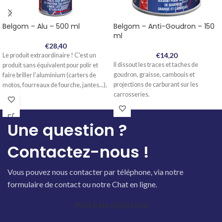
Belgom – Alu – 500 ml
Belgom – Anti-Goudron – 150
ml
€
28,40
€
14,20
Le produit extraordinaire ! C'est un
Il dissout les traces et taches de
produit sans équivalent pour polir et
goudron, graisse, cambouis et
faire briller l’aluminium (carters de
projections de carburant sur les
motos, fourreaux de fourche, jantes...),
carrosseries.
l’inox (échappements...), le cuivre et
tous les alliages (autos, motos,
bateaux...).
Une question ?
Contactez-nous !
Vous pouvez nous contacter par téléphone, via notre
formulaire de contact ou notre Chat en ligne.
POSER MA QUESTION