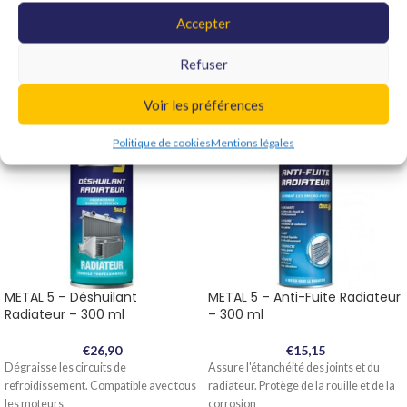
Accepter
Produits similaires
Refuser
Voir les préférences
Politique de cookies
Mentions légales
METAL 5 – Déshuilant
METAL 5 – Anti-Fuite Radiateur
Radiateur – 300 ml
– 300 ml
€
26,90
€
15,15
Dégraisse les circuits de
Assure l'étanchéité des joints et du
refroidissement. Compatible avec tous
radiateur. Protège de la rouille et de la
les moteurs
corrosion