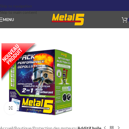
Skip to navigation
Skip to main content
MENU
Click to enlarge
Accueil
Boutique
Protection des moteurs
Additif huile