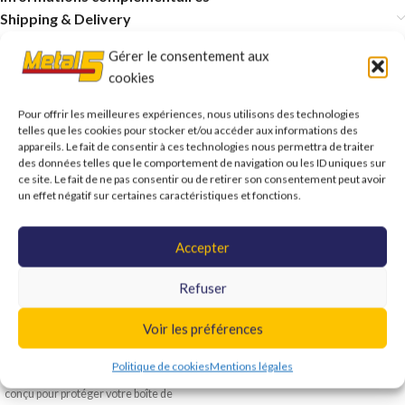
Shipping & Delivery
Gérer le consentement aux
cookies
Vous aimerez peut-être aussi…
Pour offrir les meilleures expériences, nous utilisons des technologies
telles que les cookies pour stocker et/ou accéder aux informations des
appareils. Le fait de consentir à ces technologies nous permettra de traiter
des données telles que le comportement de navigation ou les ID uniques sur
ce site. Le fait de ne pas consentir ou de retirer son consentement peut avoir
un effet négatif sur certaines caractéristiques et fonctions.
Accepter
Refuser
METAL 5 – Boîte 5 – 70 ml
Voir les préférences
€
48,20
Politique de cookies
Mentions légales
Boîte 5 est un additif spécialement
conçu pour protéger votre boîte de