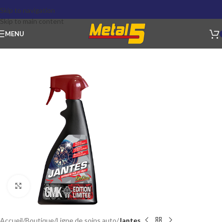
Skip to navigation
Skip to main content
MENU
Click to enlarge
Accueil
Boutique
Ligne de soins auto
Jantes