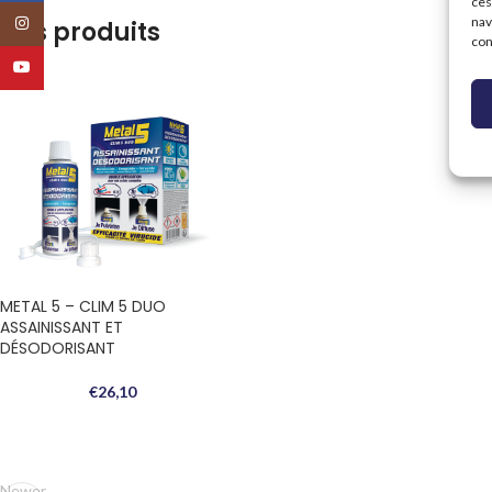
ces
nav
Instagram
Nos produits
con
YouTube
METAL 5 – CLIM 5 DUO
ASSAINISSANT ET
DÉSODORISANT
€
26,10
Newer