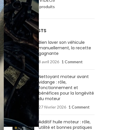
NOS TUTOS / VIDÉOS
Utilisation des produits
RECENT POSTS
Bien laver son véhicule
manuellement, la recette
gagnante
8 avril 2026
1 Comment
Nettoyant moteur avant
vidange : rôle,
fonctionnement et
bénéfices pour la longévité
du moteur
27 février 2026
1 Comment
Additif huile moteur : rôle,
utilité et bonnes pratiques