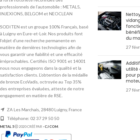
professionnels de l’automobile : METAL5,
INJEXION5, BELGOM et NEOCLEAN
Netto
vidange
fonct
SODITEN est un groupe 100% Français, basé
bénéfi
à Luigny en Eure-et-Loir. Nos produits font
du mo
l’objet d’une recherche permanente en
27 févr
matière de dernières technologies afin de
vous garantir une fiabilité et une efficacité
irréprochables. Certifiés ISO 9001 et 14001
Additif
nous nous engageons dans la qualité et la
utilit
pour p
satisfaction clients. L'obtention de la médaille
moteu
de bronze EcoVadis, octroyée au Top 35%
des entreprises évaluées, atteste de notre
27 févr
engagement en matière de RSE.
ZA Les Marchais, 28480 Luigny, France
Téléphone: 02 37 29 50 50
METAL 5
2020 CRÉÉ PAR
- CJ COM
.