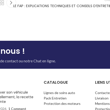
LE FAP : EXPLICATIONS TECHNIQUES ET CONSEILS D’ENTRETI
nous !
de contact ou notre Chat en ligne.
CATALOGUE
LIENS U
aver son véhicule
Lignes de soins auto
Contacte
llement, la recette
Pack Entretien
Livraison
nte
Protection des moteurs
Mentions
 2026
1 Comment
Protecti