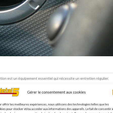
ation est un équipement essentiel qui nécessite un entretien régulier.
éviter le coup de chaud !
Gérer le consentement aux cookies
r offrir les meilleures expériences, nous utilisons des technologies telles que les
L'automobile Magazine
kies pour stocker et/ou accéder aux informations des appareils. Le fait de consentir 