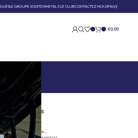
OGUES
LE GROUPE SODITEN
METAL 5 LE CLUB
CONTACTEZ-NOUS
FAQS
€
0,00
CATEGORIES
Actus Auto
Dans la Roue de…