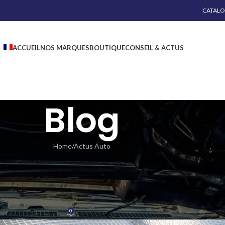
CATAL
ACCUEIL
NOS MARQUES
BOUTIQUE
CONSEIL & ACTUS
Blog
Home
Actus Auto
S AUTO
 CLIMATISATION
0
2020
On 2 juillet 2019