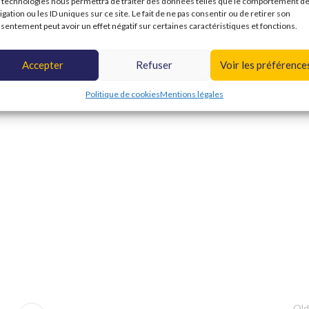
 technologies nous permettra de traiter des données telles que le comportement d
igation ou les ID uniques sur ce site. Le fait de ne pas consentir ou de retirer son
sentement peut avoir un effet négatif sur certaines caractéristiques et fonctions.
Accepter
Refuser
Voir les préférence
Politique de cookies
Mentions légales
Old