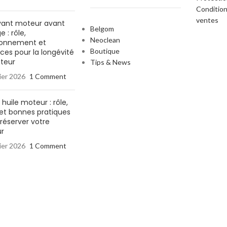
Condition
ventes
yant moteur avant
Belgom
 : rôle,
Neoclean
ionnement et
Boutique
ces pour la longévité
teur
Tips & News
ier 2026
1 Comment
 huile moteur : rôle,
é et bonnes pratiques
réserver votre
r
ier 2026
1 Comment