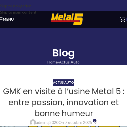
Skip to navigation
Skip to main content
MENU
Blog
Home
Actus Auto
ACTUS AUTO
GMK en visite à l’usine Metal 5 :
entre passion, innovation et
bonne humeur
0
admincj2020
On 7 octobre 2025