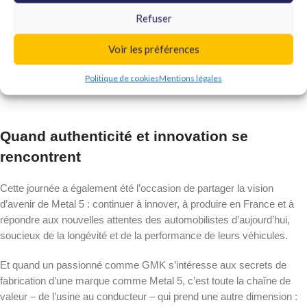
Refuser
Metal 5 tient à
remercier chaleureusement GMK pour son
engagement, sa fidélité et sa confiance renouvelée
. Sa visite à l’usine
Voir les préférences
est bien plus qu’un simple passage : c’est le reflet d’une relation
humaine et professionnelle fondée sur le respect mutuel et la passion
Politique de cookies
Mentions légales
commune de la performance automobile.
Quand authenticité et innovation se
rencontrent
Cette journée a également été l’occasion de partager la vision
d’avenir de Metal 5 : continuer à innover, à produire en France et à
répondre aux nouvelles attentes des automobilistes d’aujourd’hui,
soucieux de la longévité et de la performance de leurs véhicules.
Et quand un passionné comme GMK s’intéresse aux secrets de
fabrication d’une marque comme Metal 5, c’est toute la chaîne de
valeur – de l’usine au conducteur – qui prend une autre dimension :