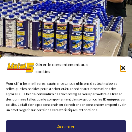
Gérer le consentement aux
cookies
Une fidélité qui dure depuis des
années
Pour offrir les meilleures expériences, nous utilisons des technologies
telles que les cookies pour stocker et/ou accéder aux informations des
appareils. Le fait de consentir à ces technologies nous permettra de traiter
Partenaire de longue date de Metal 5, GMK soutient la marque depuis
des données telles que le comportement de navigation ou les ID uniques sur
plusieurs années à travers ses contenus et ses prises de parole auprès
ce site. Le fait de ne pas consentir ou de retirer son consentement peut avoir
un effet négatif sur certaines caractéristiques et fonctions.
de sa communauté. Son authenticité et sa proximité avec les
passionnés d’automobile font de lui un ambassadeur naturel des valeurs
portées par l’entreprise :
performance, fiabilité et savoir-faire
Accepter
français
.