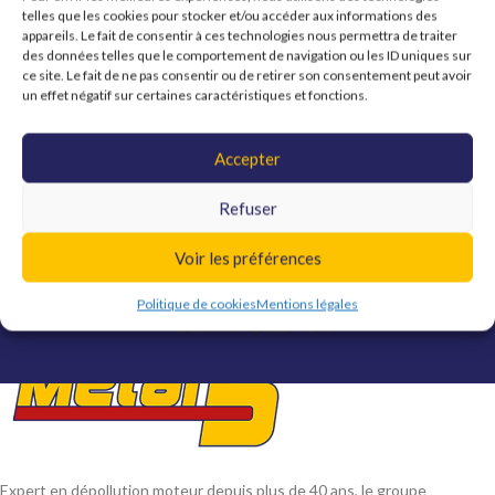
telles que les cookies pour stocker et/ou accéder aux informations des
appareils. Le fait de consentir à ces technologies nous permettra de traiter
des données telles que le comportement de navigation ou les ID uniques sur
ce site. Le fait de ne pas consentir ou de retirer son consentement peut avoir
un effet négatif sur certaines caractéristiques et fonctions.
Une question ?
Accepter
Contactez-nous !
Refuser
Vous pouvez nous contacter par téléphone, via notre
Voir les préférences
formulaire de contact ou notre Chat en ligne.
Politique de cookies
Mentions légales
POSER MA QUESTION
Expert en dépollution moteur depuis plus de 40 ans, le groupe