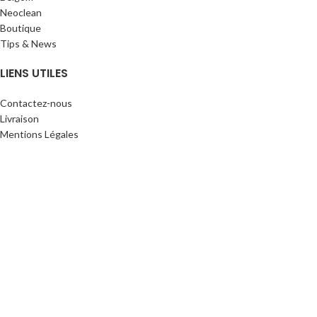
Neoclean
Boutique
Tips & News
LIENS UTILES
Contactez-nous
Livraison
Mentions Légales
Protection des données
Conditions générales de ventes
SUIVEZ-NOUS
Facebook
Instagram
YouTube
METAL 5
2020 CRÉÉ PAR
- CJ COM
.