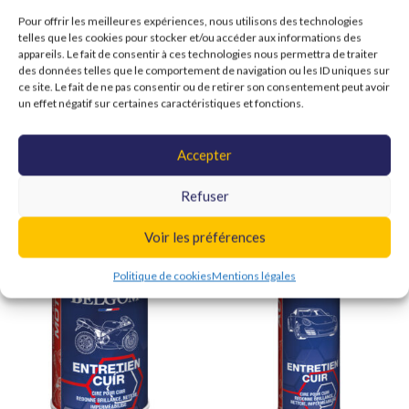
Ce sont des produits qui ont été soigneusement sélectionnés par nos
Pour offrir les meilleures expériences, nous utilisons des technologies
soins, auprès de partenaires de confiance. Si vous souhaitez en
telles que les cookies pour stocker et/ou accéder aux informations des
découvrir davantage sur leur utilisation et leurs performances, n’hésitez
appareils. Le fait de consentir à ces technologies nous permettra de traiter
pas à nous contacter. Nos équipes restent à votre entière disposition.
des données telles que le comportement de navigation ou les ID uniques sur
ce site. Le fait de ne pas consentir ou de retirer son consentement peut avoir
un effet négatif sur certaines caractéristiques et fonctions.
Accepter
Nos produits
Nos soins pour les intérieurs en cuir
Refuser
Voir les préférences
Politique de cookies
Mentions légales