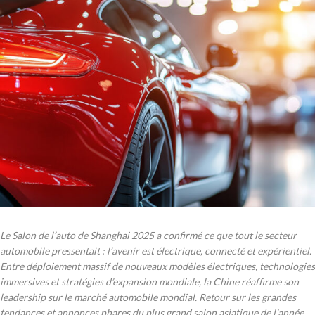
Le Salon de l’auto de Shanghai 2025 a confirmé ce que tout le secteur
automobile pressentait : l’avenir est électrique, connecté et expérientiel.
Entre déploiement massif de nouveaux modèles électriques, technologies
immersives et stratégies d’expansion mondiale, la Chine réaffirme son
leadership sur le marché automobile mondial. Retour sur les grandes
tendances et annonces phares du plus grand salon asiatique de l’année.