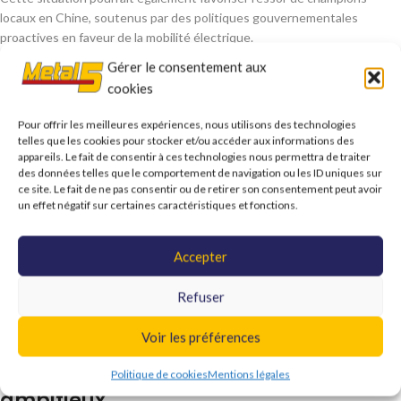
locaux en Chine, soutenus par des politiques gouvernementales
proactives en faveur de la mobilité électrique.
Gérer le consentement aux
Sécurité avant autonomie
cookies
Suite à un accident mortel impliquant un véhicule Xiaomi SU7 (Chine),
Pour offrir les meilleures expériences, nous utilisons des technologies
les autorités chinoises ont renforcé la réglementation sur les systèmes
telles que les cookies pour stocker et/ou accéder aux informations des
appareils. Le fait de consentir à ces technologies nous permettra de traiter
de conduite assistée. Désormais, les constructeurs doivent démontrer
des données telles que le comportement de navigation ou les ID uniques sur
des niveaux de sécurité élevés avant de commercialiser des véhicules
ce site. Le fait de ne pas consentir ou de retirer son consentement peut avoir
dotés de fonctions de conduite autonome avancée.
un effet négatif sur certaines caractéristiques et fonctions.
Les normes de cybersécurité et de protection des données sont aussi
Accepter
devenues des sujets prioritaires pour l’industrie.
Ambitions et perspectives des
Refuser
constructeurs
Voir les préférences
FAW et Hongqi : des objectifs
Politique de cookies
Mentions légales
ambitieux