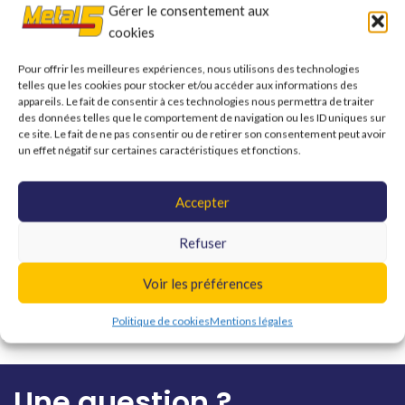
Gérer le consentement aux
Si les enjeux climatiques ont permis de faire évoluer les mentalités
cookies
fasse aux émissions de CO2, il ne semble plus si évident d’affirmer que
le marché appartient aux voitures électriques.
Pour offrir les meilleures expériences, nous utilisons des technologies
telles que les cookies pour stocker et/ou accéder aux informations des
appareils. Le fait de consentir à ces technologies nous permettra de traiter
Consultez notre article : CONNAISSEZ-VOUS LES VANS ET
des données telles que le comportement de navigation ou les ID uniques sur
FOURGONS AMÉNAGÉS ?
ce site. Le fait de ne pas consentir ou de retirer son consentement peut avoir
un effet négatif sur certaines caractéristiques et fonctions.
Accepter
Newer
Older
Refuser
Voir les préférences
Laisser un commentaire
Politique de cookies
Mentions légales
Vous devez
vous connecter
pour publier un commentaire.
Une question ?