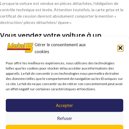
Lorsque la voiture est vendue en pièces détachées, l’obligation de
contrôle technique est levée. Attention toutefois, la carte grise et le
certificat de cession devront absolument comporter la mention «
destruction/ pièces détachées/ épave ».
Vous vendez votre voiture à un
professionnel :
Gérer le consentement aux
cookies
Lorsque le véhicule est vendu à un garage ou à un concessionnaire, le
contrôle technique
n’est pas obligatoire. Il sera en effet effectué par
Pour offrir les meilleures expériences, nous utilisons des technologies
le professionnel avant la remise en vente.
telles que les cookies pour stocker et/ou accéder aux informations des
appareils. Le fait de consentir à ces technologies nous permettra de traiter
des données telles que le comportement de navigation ou les ID uniques sur
ce site. Le fait de ne pas consentir ou de retirer son consentement peut avoir
Vous souhaitez en savoir plus sur le contrôle technique ?
un effet négatif sur certaines caractéristiques et fonctions.
Découvrez notre article “Comment lire ma vignette de contrôle
technique”
Accepter
Vous souhaitez en savoir plus sur le contrôle technique ?
Refuser
Découvrez notre article sur « Les principaux motifs de contre-
visite »